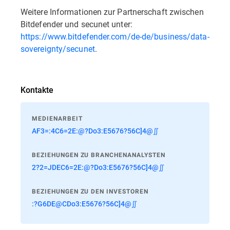
Weitere Informationen zur Partnerschaft zwischen
Bitdefender und secunet unter:
https://www.bitdefender.com/de-de/business/data-
sovereignty/secunet
.
Kontakte
MEDIENARBEIT
AF3=:4C6=2E:@?Do3:E5676?56C]4@∬
BEZIEHUNGEN ZU BRANCHENANALYSTEN
2?2=JDEC6=2E:@?Do3:E5676?56C]4@∬
BEZIEHUNGEN ZU DEN INVESTOREN
:?G6DE@CDo3:E5676?56C]4@∬