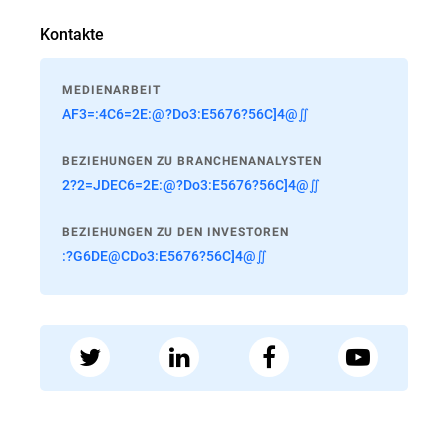
Kontakte
MEDIENARBEIT
AF3=:4C6=2E:@?Do3:E5676?56C]4@∬
BEZIEHUNGEN ZU BRANCHENANALYSTEN
2?2=JDEC6=2E:@?Do3:E5676?56C]4@∬
BEZIEHUNGEN ZU DEN INVESTOREN
:?G6DE@CDo3:E5676?56C]4@∬