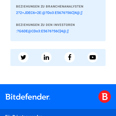
BEZIEHUNGEN ZU BRANCHENANALYSTEN
2?2=JDEC6=2E:@?Do3:E5676?56C]4@∬
BEZIEHUNGEN ZU DEN INVESTOREN
:?G6DE@CDo3:E5676?56C]4@∬