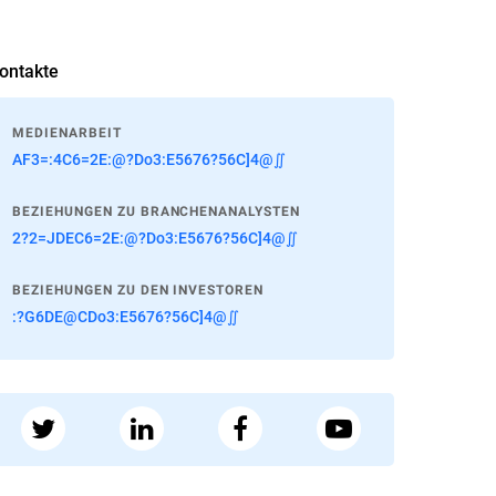
ontakte
MEDIENARBEIT
AF3=:4C6=2E:@?Do3:E5676?56C]4@∬
BEZIEHUNGEN ZU BRANCHENANALYSTEN
2?2=JDEC6=2E:@?Do3:E5676?56C]4@∬
BEZIEHUNGEN ZU DEN INVESTOREN
:?G6DE@CDo3:E5676?56C]4@∬