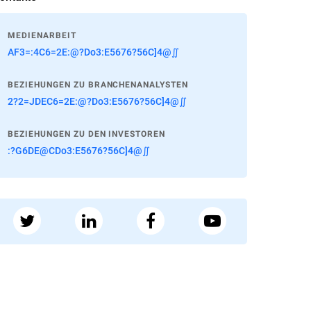
MEDIENARBEIT
AF3=:4C6=2E:@?Do3:E5676?56C]4@∬
BEZIEHUNGEN ZU BRANCHENANALYSTEN
2?2=JDEC6=2E:@?Do3:E5676?56C]4@∬
BEZIEHUNGEN ZU DEN INVESTOREN
:?G6DE@CDo3:E5676?56C]4@∬