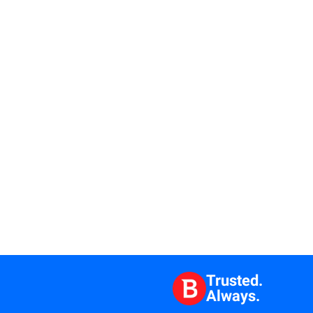
Trusted.
Always.