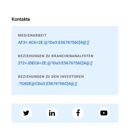
Kontakte
MEDIENARBEIT
AF3=:4C6=2E:@?Do3:E5676?56C]4@∬
BEZIEHUNGEN ZU BRANCHENANALYSTEN
2?2=JDEC6=2E:@?Do3:E5676?56C]4@∬
BEZIEHUNGEN ZU DEN INVESTOREN
:?G6DE@CDo3:E5676?56C]4@∬