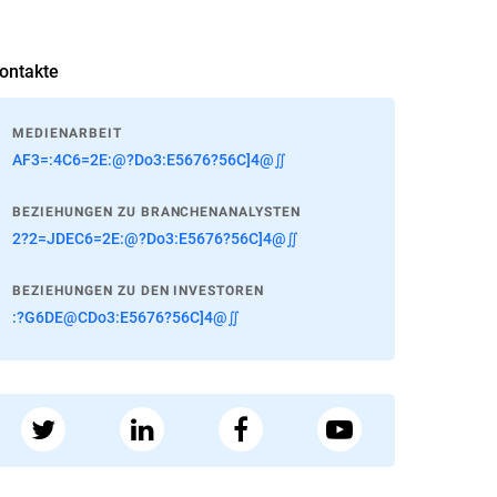
ontakte
MEDIENARBEIT
AF3=:4C6=2E:@?Do3:E5676?56C]4@∬
BEZIEHUNGEN ZU BRANCHENANALYSTEN
2?2=JDEC6=2E:@?Do3:E5676?56C]4@∬
BEZIEHUNGEN ZU DEN INVESTOREN
:?G6DE@CDo3:E5676?56C]4@∬