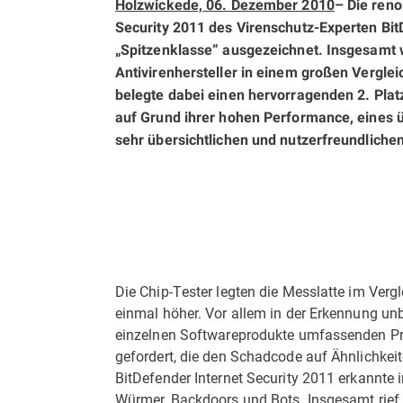
Holzwickede, 06. Dezember 2010
– Die reno
Security 2011 des Virenschutz-Experten Bit
„Spitzenklasse“ ausgezeichnet. Insgesamt 
Antivirenhersteller in einem großen Verglei
belegte dabei einen hervorragenden 2. Plat
auf Grund ihrer hohen Performance, eines 
sehr übersichtlichen und nutzerfreundliche
Die Chip-Tester legten die Messlatte im Ver
einmal höher. Vor allem in der Erkennung unb
einzelnen Softwareprodukte umfassenden Prü
gefordert, die den Schadcode auf Ähnlichkei
BitDefender Internet Security 2011 erkannte i
Würmer, Backdoors und Bots. Insgesamt rief 