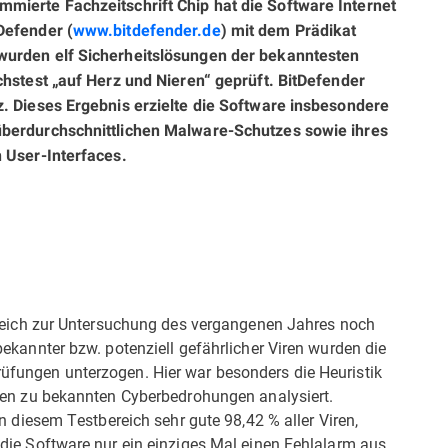
mmierte Fachzeitschrift Chip hat die Software Internet
Defender (
www.bitdefender.de
) mit dem Prädikat
wurden elf Sicherheitslösungen der bekanntesten
chstest „auf Herz und Nieren“ geprüft. BitDefender
z. Dieses Ergebnis erzielte die Software insbesondere
überdurchschnittlichen Malware-Schutzes sowie ihres
n User-Interfaces.
gleich zur Untersuchung des vergangenen Jahres noch
ekannter bzw. potenziell gefährlicher Viren wurden die
fungen unterzogen. Hier war besonders die Heuristik
ten zu bekannten Cyberbedrohungen analysiert.
n diesem Testbereich sehr gute 98,42 % aller Viren,
die Software nur ein einziges Mal einen Fehlalarm aus.