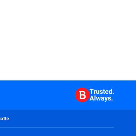
Trusted.
Always.
atte