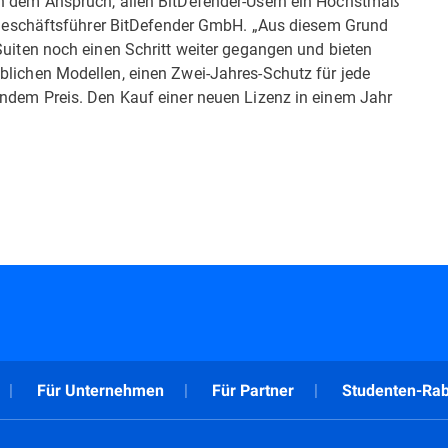
in dem Anspruch, allen BitDefender-Usern ein Höchstmaß
p, Geschäftsführer BitDefender GmbH. „Aus diesem Grund
Suiten noch einen Schritt weiter gegangen und bieten
blichen Modellen, einen Zwei-Jahres-Schutz für jede
endem Preis. Den Kauf einer neuen Lizenz in einem Jahr
Für Unternehmen
Für Partner
Studenten-Rab