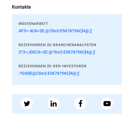
Kontakte
MEDIENARBEIT
AF3=:4C6=2E:@?Do3:E5676?56C]4@∬
BEZIEHUNGEN ZU BRANCHENANALYSTEN
2?2=JDEC6=2E:@?Do3:E5676?56C]4@∬
BEZIEHUNGEN ZU DEN INVESTOREN
:?G6DE@CDo3:E5676?56C]4@∬