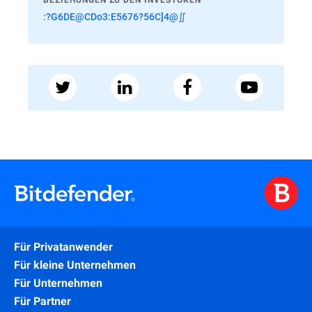
BEZIEHUNGEN ZU DEN INVESTOREN
:?G6DE@CDo3:E5676?56C]4@∬
Für Privatanwender
Für kleine Unternehmen
Für Unternehmen
Für Partner