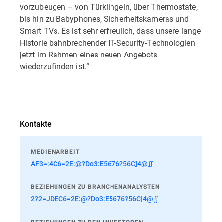
vorzubeugen – von Türklingeln, über Thermostate,
bis hin zu Babyphones, Sicherheitskameras und
Smart TVs. Es ist sehr erfreulich, dass unsere lange
Historie bahnbrechender IT-Security-Technologien
jetzt im Rahmen eines neuen Angebots
wiederzufinden ist.“
Kontakte
MEDIENARBEIT
AF3=:4C6=2E:@?Do3:E5676?56C]4@∬
BEZIEHUNGEN ZU BRANCHENANALYSTEN
2?2=JDEC6=2E:@?Do3:E5676?56C]4@∬