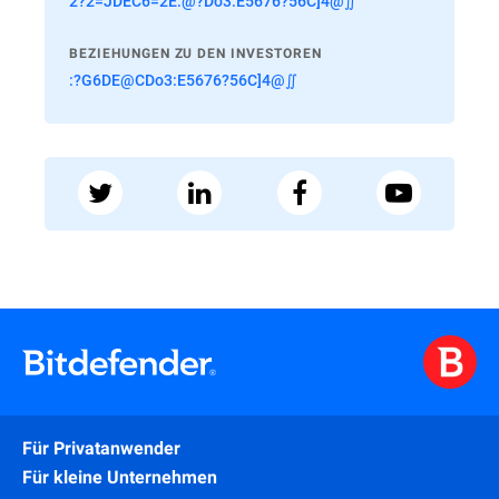
2?2=JDEC6=2E:@?Do3:E5676?56C]4@∬
BEZIEHUNGEN ZU DEN INVESTOREN
:?G6DE@CDo3:E5676?56C]4@∬
Für Privatanwender
Für kleine Unternehmen