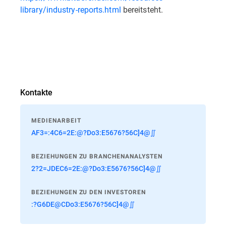
library/industry-reports.html
bereitsteht.
Kontakte
MEDIENARBEIT
AF3=:4C6=2E:@?Do3:E5676?56C]4@∬
BEZIEHUNGEN ZU BRANCHENANALYSTEN
2?2=JDEC6=2E:@?Do3:E5676?56C]4@∬
BEZIEHUNGEN ZU DEN INVESTOREN
:?G6DE@CDo3:E5676?56C]4@∬