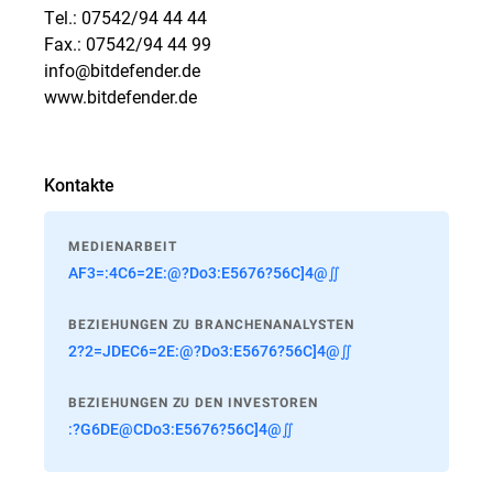
Tel.: 07542/94 44 44
Fax.: 07542/94 44 99
info@bitdefender.de
www.bitdefender.de
Kontakte
MEDIENARBEIT
AF3=:4C6=2E:@?Do3:E5676?56C]4@∬
BEZIEHUNGEN ZU BRANCHENANALYSTEN
2?2=JDEC6=2E:@?Do3:E5676?56C]4@∬
BEZIEHUNGEN ZU DEN INVESTOREN
:?G6DE@CDo3:E5676?56C]4@∬