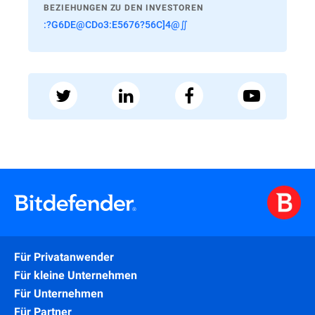
BEZIEHUNGEN ZU DEN INVESTOREN
:?G6DE@CDo3:E5676?56C]4@∬
Für Privatanwender
Für kleine Unternehmen
Für Unternehmen
Für Partner