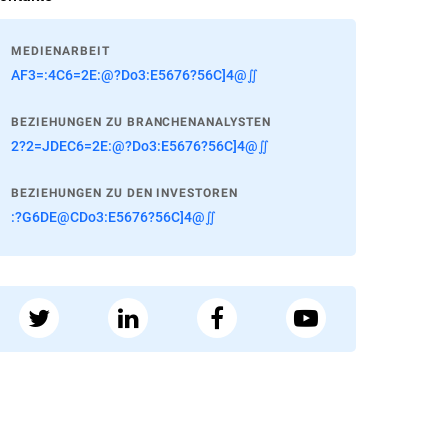
MEDIENARBEIT
AF3=:4C6=2E:@?Do3:E5676?56C]4@∬
BEZIEHUNGEN ZU BRANCHENANALYSTEN
2?2=JDEC6=2E:@?Do3:E5676?56C]4@∬
BEZIEHUNGEN ZU DEN INVESTOREN
:?G6DE@CDo3:E5676?56C]4@∬