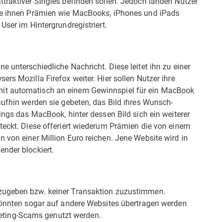
traktiver Singles befinden sollen. Jedoch landen Nutzer
die ihnen Prämien wie MacBooks, iPhones und iPads
User im Hintergrundregistriert.
 unterschiedliche Nachricht. Diese leitet ihn zu einer
rs Mozilla Firefox weiter. Hier sollen Nutzer ihre
it automatisch an einem Gewinnspiel für ein MacBook
aufhin werden sie gebeten, das Bild ihres Wunsch-
ings das MacBook, hinter dessen Bild sich ein weiterer
teckt. Diese offeriert wiederum Prämien die von einem
 von einer Million Euro reichen. Jene Website wird in
ender blockiert.
nzugeben bzw. keiner Transaktion zuzustimmen.
 könnten sogar auf andere Websites übertragen werden
ting-Scams genutzt werden.