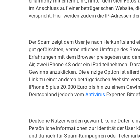
eHarmony mit einem Link, hinter dem sich Fotos at
im Anschluss auf einer betrügerischen Website, 
verspricht. Hier werden zudem die IP-Adressen der 
Der Scam zeigt dem User je nach Herkunftsland eine
gut gefälschten, vermeintlichen Umfrage des Browse
Erfahrungen mit dem Browser preisgeben und dam
Air, zwei iPhone 4S oder ein iPad teilnehmen. Dar
Gewinns anzuklicken. Die einzige Option ist allerd
Link zu einer anderen betrügerischen Website vers
iPhone 5 plus 20.000 Euro bis hin zu einem Gewinn
Deutschland jedoch vom
Antivirus
-Experten Bitdef
Deutsche Nutzer werden gewarnt, keine Daten ei
Persönliche Informationen zur Identität der User
und danach für Spam-Kampagnen oder Telemarke