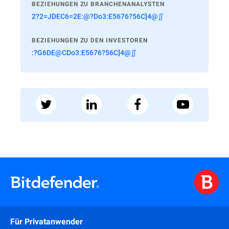
BEZIEHUNGEN ZU BRANCHENANALYSTEN
2?2=JDEC6=2E:@?Do3:E5676?56C]4@∬
BEZIEHUNGEN ZU DEN INVESTOREN
:?G6DE@CDo3:E5676?56C]4@∬
Für Privatanwender