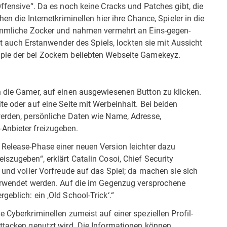
Offensive“. Da es noch keine Cracks und Patches gibt, die
en die Internetkriminellen hier ihre Chance, Spieler in die
kömmliche Zocker und nahmen vermehrt an Eins-gegen-
oft auch Erstanwender des Spiels, lockten sie mit Aussicht
pie der bei Zockern beliebten Webseite Gamekeyz.
n die Gamer, auf einen ausgewiesenen Button zu klicken.
te oder auf eine Seite mit Werbeinhalt. Bei beiden
werden, persönliche Daten wie Name, Adresse,
Anbieter freizugeben.
 Release-Phase einer neuen Version leichter dazu
iszugeben“, erklärt Catalin Cosoi, Chief Security
 und voller Vorfreude auf das Spiel; da machen sie sich
verwendet werden. Auf die im Gegenzug versprochene
eblich: ein ‚Old School-Trick‘.“
 Cyberkriminellen zumeist auf einer speziellen Profil-
Attacken genutzt wird. Die Informationen können