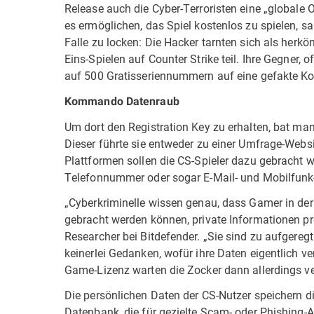
Release auch die Cyber-Terroristen eine „globale 
es ermöglichen, das Spiel kostenlos zu spielen, sah
Falle zu locken: Die Hacker tarnten sich als her
Eins-Spielen auf Counter Strike teil. Ihre Gegner, 
auf 500 Gratisseriennummern auf eine gefakte Ko
Kommando Datenraub
Um dort den Registration Key zu erhalten, bat ma
Dieser führte sie entweder zu einer Umfrage-Websi
Plattformen sollen die CS-Spieler dazu gebracht 
Telefonnummer oder sogar E-Mail- und Mobilfunk-
„Cyberkriminelle wissen genau, dass Gamer in der
gebracht werden können, private Informationen pre
Researcher bei Bitdefender. „Sie sind zu aufgeregt
keinerlei Gedanken, wofür ihre Daten eigentlich 
Game-Lizenz warten die Zocker dann allerdings verg
Die persönlichen Daten der CS-Nutzer speichern die
Datenbank, die für gezielte Scam- oder Phishing-