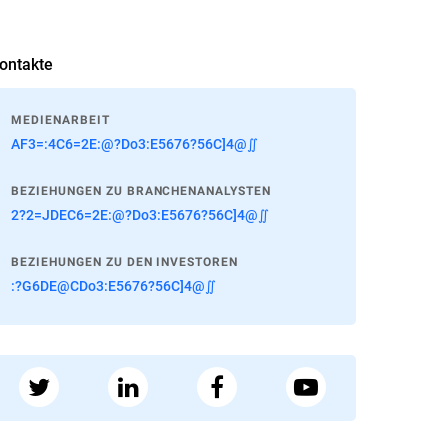
ontakte
MEDIENARBEIT
AF3=:4C6=2E:@?Do3:E5676?56C]4@∬
BEZIEHUNGEN ZU BRANCHENANALYSTEN
2?2=JDEC6=2E:@?Do3:E5676?56C]4@∬
BEZIEHUNGEN ZU DEN INVESTOREN
:?G6DE@CDo3:E5676?56C]4@∬