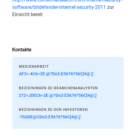
software/bitdefender-internet-security-2011
zur
Einsicht bereit.
Kontakte
MEDIENARBEIT
AF3=:4C6=2E:@?Do3:E5676?56C]4@∬
BEZIEHUNGEN ZU BRANCHENANALYSTEN
2?2=JDEC6=2E:@?Do3:E5676?56C]4@∬
BEZIEHUNGEN ZU DEN INVESTOREN
:?G6DE@CDo3:E5676?56C]4@∬