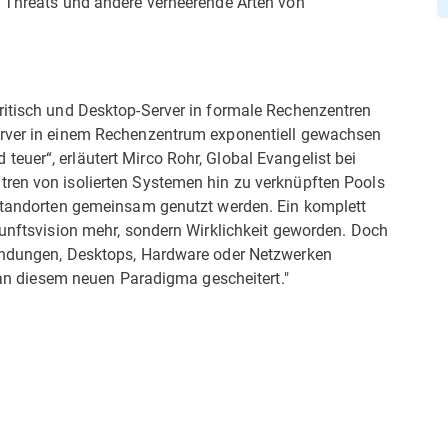
t Threats und andere verheerende Arten von
ritisch und Desktop-Server in formale Rechenzentren
erver in einem Rechenzentrum exponentiell gewachsen
euer“, erläutert Mirco Rohr, Global Evangelist bei
ren von isolierten Systemen hin zu verknüpften Pools
 Standorten gemeinsam genutzt werden. Ein komplett
kunftsvision mehr, sondern Wirklichkeit geworden. Doch
wendungen, Desktops, Hardware oder Netzwerken
g an diesem neuen Paradigma gescheitert."