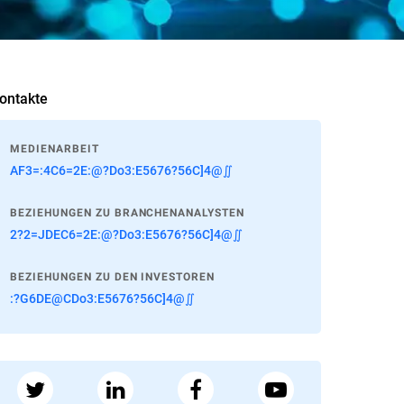
ontakte
MEDIENARBEIT
AF3=:4C6=2E:@?Do3:E5676?56C]4@∬
BEZIEHUNGEN ZU BRANCHENANALYSTEN
2?2=JDEC6=2E:@?Do3:E5676?56C]4@∬
BEZIEHUNGEN ZU DEN INVESTOREN
:?G6DE@CDo3:E5676?56C]4@∬