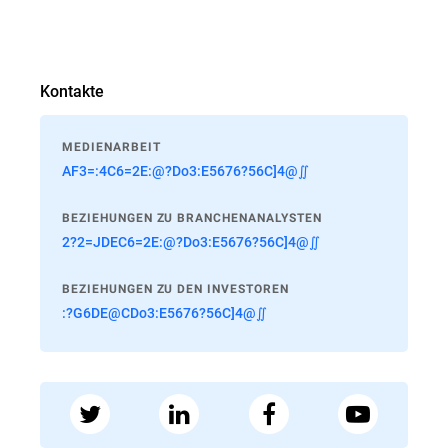
Kontakte
MEDIENARBEIT
AF3=:4C6=2E:@?Do3:E5676?56C]4@∬
BEZIEHUNGEN ZU BRANCHENANALYSTEN
2?2=JDEC6=2E:@?Do3:E5676?56C]4@∬
BEZIEHUNGEN ZU DEN INVESTOREN
:?G6DE@CDo3:E5676?56C]4@∬