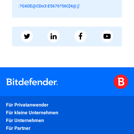
:?G6DE@CDo3:E5676?56C]4@∬
Für Privatanwender
Für kleine Unternehmen
Für Unternehmen
Für Partner