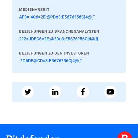
MEDIENARBEIT
AF3=:4C6=2E:@?Do3:E5676?56C]4@∬
BEZIEHUNGEN ZU BRANCHENANALYSTEN
2?2=JDEC6=2E:@?Do3:E5676?56C]4@∬
BEZIEHUNGEN ZU DEN INVESTOREN
:?G6DE@CDo3:E5676?56C]4@∬