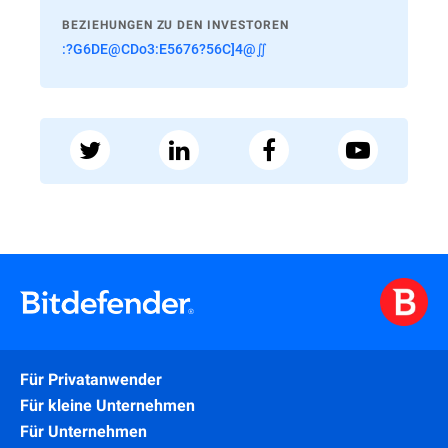
BEZIEHUNGEN ZU DEN INVESTOREN
:?G6DE@CDo3:E5676?56C]4@∬
Für Privatanwender
Für kleine Unternehmen
Für Unternehmen