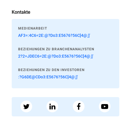
Kontakte
MEDIENARBEIT
AF3=:4C6=2E:@?Do3:E5676?56C]4@∬
BEZIEHUNGEN ZU BRANCHENANALYSTEN
2?2=JDEC6=2E:@?Do3:E5676?56C]4@∬
BEZIEHUNGEN ZU DEN INVESTOREN
:?G6DE@CDo3:E5676?56C]4@∬