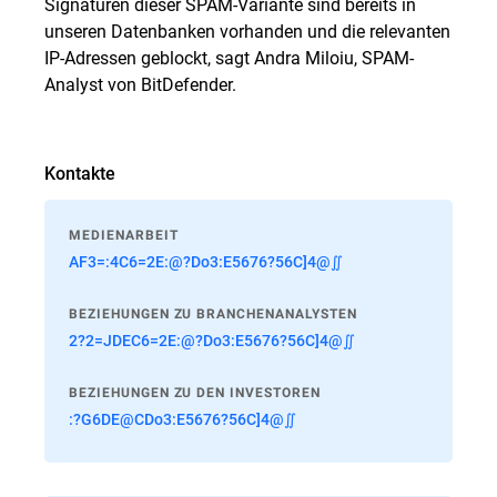
Signaturen dieser SPAM-Variante sind bereits in
unseren Datenbanken vorhanden und die relevanten
IP-Adressen geblockt, sagt Andra Miloiu, SPAM-
Analyst von BitDefender.
Kontakte
MEDIENARBEIT
AF3=:4C6=2E:@?Do3:E5676?56C]4@∬
BEZIEHUNGEN ZU BRANCHENANALYSTEN
2?2=JDEC6=2E:@?Do3:E5676?56C]4@∬
BEZIEHUNGEN ZU DEN INVESTOREN
:?G6DE@CDo3:E5676?56C]4@∬