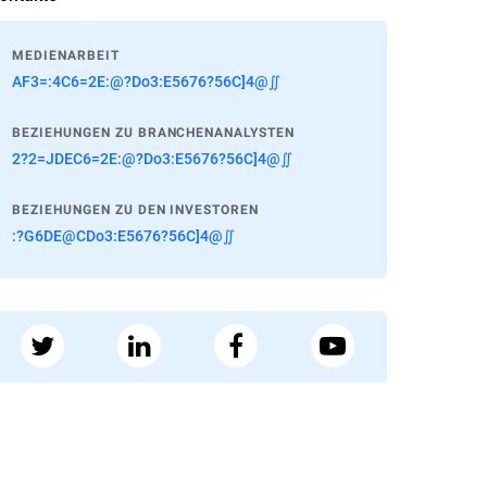
MEDIENARBEIT
AF3=:4C6=2E:@?Do3:E5676?56C]4@∬
BEZIEHUNGEN ZU BRANCHENANALYSTEN
2?2=JDEC6=2E:@?Do3:E5676?56C]4@∬
BEZIEHUNGEN ZU DEN INVESTOREN
:?G6DE@CDo3:E5676?56C]4@∬