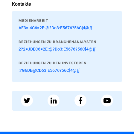
Kontakte
MEDIENARBEIT
AF3=:4C6=2E:@?Do3:E5676?56C]4@∬
BEZIEHUNGEN ZU BRANCHENANALYSTEN
2?2=JDEC6=2E:@?Do3:E5676?56C]4@∬
BEZIEHUNGEN ZU DEN INVESTOREN
:?G6DE@CDo3:E5676?56C]4@∬