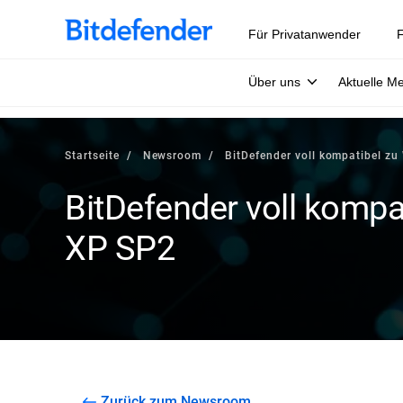
Für Privatanwender
F
Über uns
Aktuelle M
Startseite
Newsroom
BitDefender voll kompatibel z
BitDefender voll komp
XP SP2
Zurück zum Newsroom