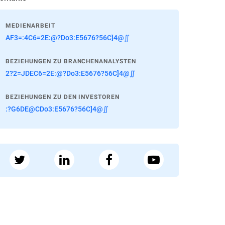
MEDIENARBEIT
AF3=:4C6=2E:@?Do3:E5676?56C]4@∬
BEZIEHUNGEN ZU BRANCHENANALYSTEN
2?2=JDEC6=2E:@?Do3:E5676?56C]4@∬
BEZIEHUNGEN ZU DEN INVESTOREN
:?G6DE@CDo3:E5676?56C]4@∬