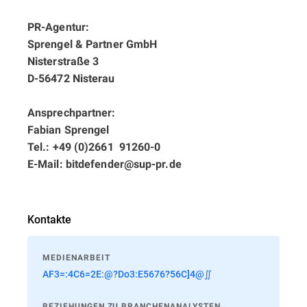
PR-Agentur:
Sprengel & Partner GmbH
Nisterstraße 3
D-56472 Nisterau
Ansprechpartner:
Fabian Sprengel
Tel.: +49 (0)2661  91260-0
E-Mail: bitdefender@sup-pr.de
Kontakte
MEDIENARBEIT
AF3=:4C6=2E:@?Do3:E5676?56C]4@∬
BEZIEHUNGEN ZU BRANCHENANALYSTEN