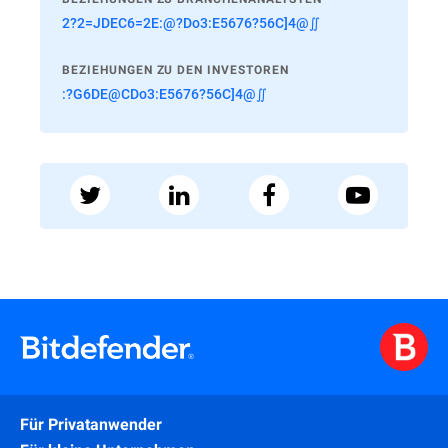
2?2=JDEC6=2E:@?Do3:E5676?56C]4@∬
BEZIEHUNGEN ZU DEN INVESTOREN
:?G6DE@CDo3:E5676?56C]4@∬
Für Privatanwender