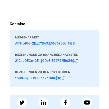
Kontakte
MEDIENARBEIT
AF3=:4C6=2E:@?Do3:E5676?56C]4@∬
BEZIEHUNGEN ZU BRANCHENANALYSTEN
2?2=JDEC6=2E:@?Do3:E5676?56C]4@∬
BEZIEHUNGEN ZU DEN INVESTOREN
:?G6DE@CDo3:E5676?56C]4@∬