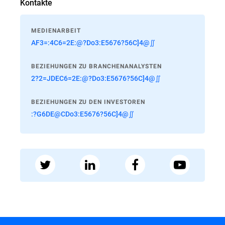
Kontakte
MEDIENARBEIT
AF3=:4C6=2E:@?Do3:E5676?56C]4@∬
BEZIEHUNGEN ZU BRANCHENANALYSTEN
2?2=JDEC6=2E:@?Do3:E5676?56C]4@∬
BEZIEHUNGEN ZU DEN INVESTOREN
:?G6DE@CDo3:E5676?56C]4@∬