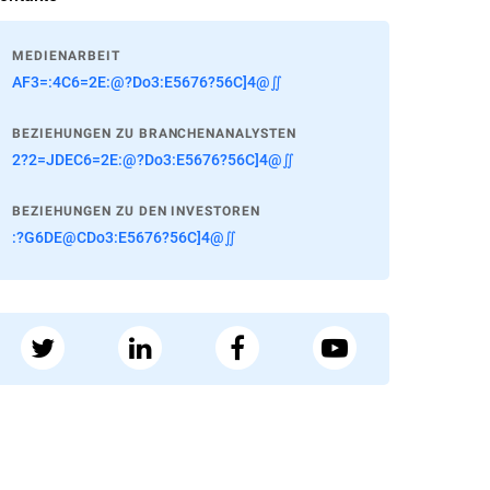
MEDIENARBEIT
AF3=:4C6=2E:@?Do3:E5676?56C]4@∬
BEZIEHUNGEN ZU BRANCHENANALYSTEN
2?2=JDEC6=2E:@?Do3:E5676?56C]4@∬
BEZIEHUNGEN ZU DEN INVESTOREN
:?G6DE@CDo3:E5676?56C]4@∬