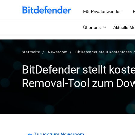
Für Privatanwender
F
Über uns
Aktuelle M
Startseite
Newsroom
BitDefender stellt kostenloses
BitDefender stellt kost
Removal-Tool zum Dow
Zurück zum Newsroom