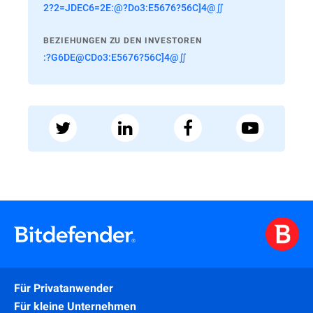
2?2=JDEC6=2E:@?Do3:E5676?56C]4@∬
BEZIEHUNGEN ZU DEN INVESTOREN
:?G6DE@CDo3:E5676?56C]4@∬
Für Privatanwender
Für kleine Unternehmen