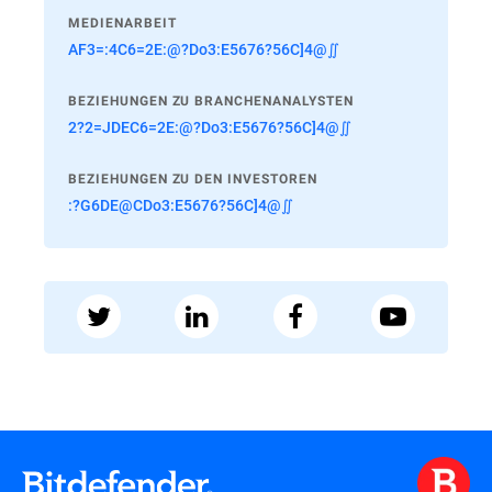
MEDIENARBEIT
AF3=:4C6=2E:@?Do3:E5676?56C]4@∬
BEZIEHUNGEN ZU BRANCHENANALYSTEN
2?2=JDEC6=2E:@?Do3:E5676?56C]4@∬
BEZIEHUNGEN ZU DEN INVESTOREN
:?G6DE@CDo3:E5676?56C]4@∬