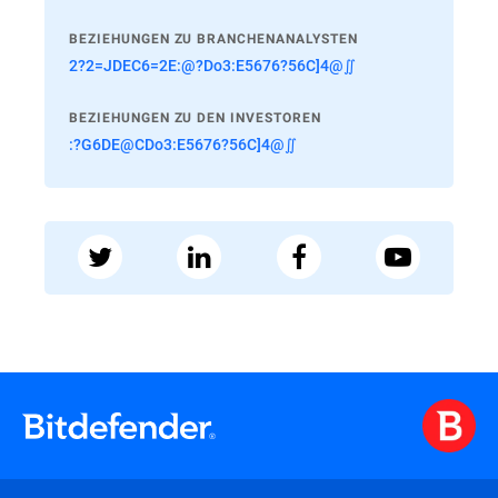
BEZIEHUNGEN ZU BRANCHENANALYSTEN
2?2=JDEC6=2E:@?Do3:E5676?56C]4@∬
BEZIEHUNGEN ZU DEN INVESTOREN
:?G6DE@CDo3:E5676?56C]4@∬