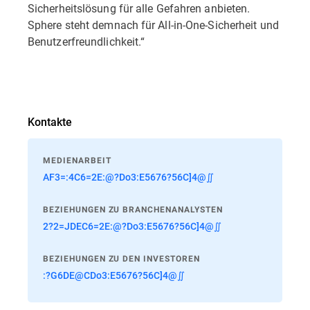
Sicherheitslösung für alle Gefahren anbieten.
Sphere steht demnach für All-in-One-Sicherheit und
Benutzerfreundlichkeit.“
Kontakte
MEDIENARBEIT
AF3=:4C6=2E:@?Do3:E5676?56C]4@∬
BEZIEHUNGEN ZU BRANCHENANALYSTEN
2?2=JDEC6=2E:@?Do3:E5676?56C]4@∬
BEZIEHUNGEN ZU DEN INVESTOREN
:?G6DE@CDo3:E5676?56C]4@∬