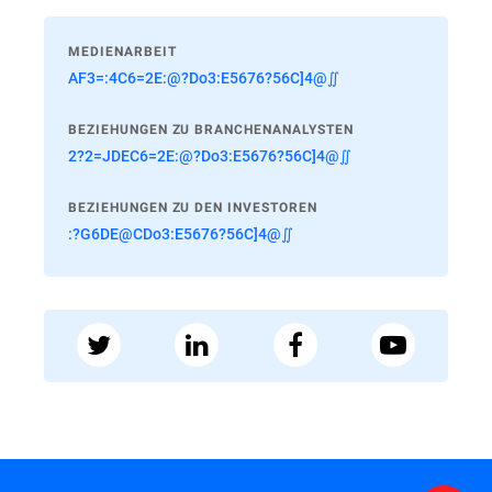
MEDIENARBEIT
AF3=:4C6=2E:@?Do3:E5676?56C]4@∬
BEZIEHUNGEN ZU BRANCHENANALYSTEN
2?2=JDEC6=2E:@?Do3:E5676?56C]4@∬
BEZIEHUNGEN ZU DEN INVESTOREN
:?G6DE@CDo3:E5676?56C]4@∬