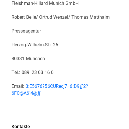
Fleishman-Hillard Munich GmbH
Robert Belle/ Ortrud Wenzel/ Thomas Matthalm
Presseagentur
Herzog-Wilhelm-Str. 26
80331 München
Tel.: 089 23 03 16 0
Email:
3:E5676?56CURecj7=6:D9∬2?
6FC@A6]4@∬
Kontakte