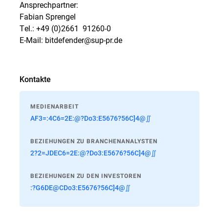
Ansprechpartner:
Fabian Sprengel
Tel.: +49 (0)2661  91260-0
E-Mail: bitdefender@sup-pr.de
Kontakte
MEDIENARBEIT
AF3=:4C6=2E:@?Do3:E5676?56C]4@∬
BEZIEHUNGEN ZU BRANCHENANALYSTEN
2?2=JDEC6=2E:@?Do3:E5676?56C]4@∬
BEZIEHUNGEN ZU DEN INVESTOREN
:?G6DE@CDo3:E5676?56C]4@∬