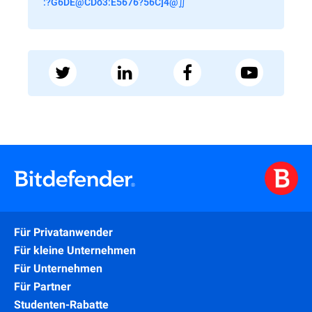
:?G6DE@CDo3:E5676?56C]4@∬
Für Privatanwender
Für kleine Unternehmen
Für Unternehmen
Für Partner
Studenten-Rabatte