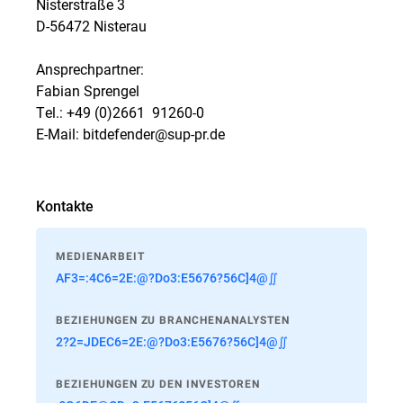
Nisterstraße 3
D-56472 Nisterau
Ansprechpartner:
Fabian Sprengel
Tel.: +49 (0)2661  91260-0
E-Mail: bitdefender@sup-pr.de
Kontakte
MEDIENARBEIT
AF3=:4C6=2E:@?Do3:E5676?56C]4@∬
BEZIEHUNGEN ZU BRANCHENANALYSTEN
2?2=JDEC6=2E:@?Do3:E5676?56C]4@∬
BEZIEHUNGEN ZU DEN INVESTOREN