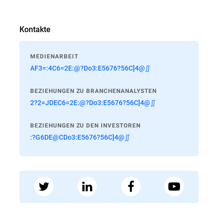
Kontakte
MEDIENARBEIT
AF3=:4C6=2E:@?Do3:E5676?56C]4@∬
BEZIEHUNGEN ZU BRANCHENANALYSTEN
2?2=JDEC6=2E:@?Do3:E5676?56C]4@∬
BEZIEHUNGEN ZU DEN INVESTOREN
:?G6DE@CDo3:E5676?56C]4@∬