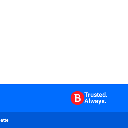
Trusted.
Always.
atte