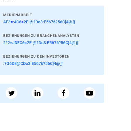
MEDIENARBEIT
AF3=:4C6=2E:@?Do3:E5676?56C]4@∬
BEZIEHUNGEN ZU BRANCHENANALYSTEN
2?2=JDEC6=2E:@?Do3:E5676?56C]4@∬
BEZIEHUNGEN ZU DEN INVESTOREN
:?G6DE@CDo3:E5676?56C]4@∬