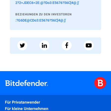
2?2=JDEC6=2E:@?Do3:E5676?56C]4@∬
BEZIEHUNGEN ZU DEN INVESTOREN
:?G6DE@CDo3:E5676?56C]4@∬
Für Privatanwender
Für kleine Unternehmen