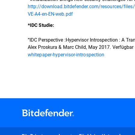
http://download.bitdefender.com/resources/file
VE-A4-en-EN-web.pdf
*IDC Studie:
“IDC Perspective :Hypervisor Introspection : A Tr
Alex Proskura & Marc Child, May 2017. Verfügbar 
whitepaper-hypervisor-introspection