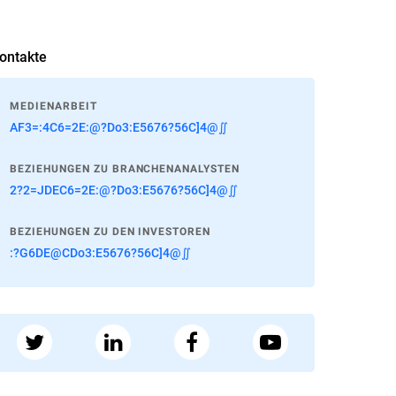
ontakte
MEDIENARBEIT
AF3=:4C6=2E:@?Do3:E5676?56C]4@∬
BEZIEHUNGEN ZU BRANCHENANALYSTEN
2?2=JDEC6=2E:@?Do3:E5676?56C]4@∬
BEZIEHUNGEN ZU DEN INVESTOREN
:?G6DE@CDo3:E5676?56C]4@∬