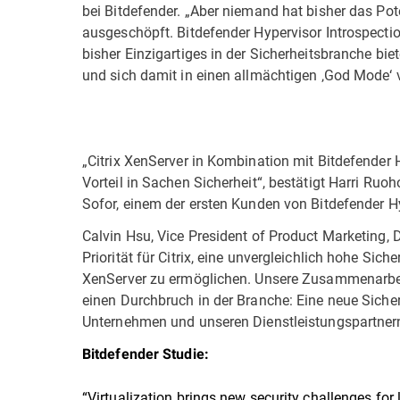
bei Bitdefender. „Aber niemand hat bisher das Pot
ausgeschöpft. Bitdefender Hypervisor Introspecti
bisher Einzigartiges in der Sicherheitsbranche bie
und sich damit in einen allmächtigen ‚God Mode‘
„Citrix XenServer in Kombination mit Bitdefender 
Vorteil in Sachen Sicherheit“, bestätigt Harri Ruo
Sofor, einem der ersten Kunden von Bitdefender Hy
Calvin Hsu, Vice President of Product Marketing, 
Priorität für Citrix, eine unvergleichlich hohe Si
XenServer zu ermöglichen. Unsere Zusammenarbeit
einen Durchbruch in der Branche: Eine neue Sicherh
Unternehmen und unseren Dienstleistungspartnern 
Bitdefender Studie:
“Virtualization brings new security challenges for