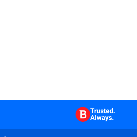
Trusted.
Always.