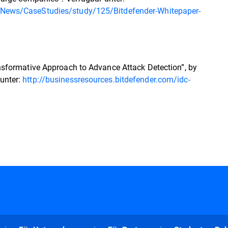
s/News/CaseStudies/study/125/Bitdefender-Whitepaper-
ansformative Approach to Advance Attack Detection”, by
unter:
http://businessresources.bitdefender.com/idc-