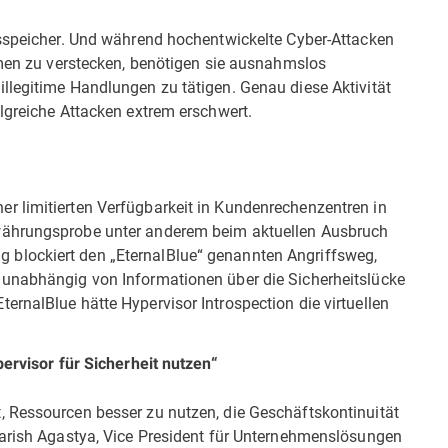
tsspeicher. Und während hochentwickelte Cyber-Attacken
emen zu verstecken, benötigen sie ausnahmslos
llegitime Handlungen zu tätigen. Genau diese Aktivität
lgreiche Attacken extrem erschwert.
r limitierten Verfügbarkeit in Kundenrechenzentren in
währungsprobe unter anderem beim aktuellen Ausbruch
blockiert den „EternalBlue“ genannten Angriffsweg,
 unabhängig von Informationen über die Sicherheitslücke
rnalBlue hätte Hypervisor Introspection die virtuellen
pervisor für Sicherheit nutzen“
 Ressourcen besser zu nutzen, die Geschäftskontinuität
Harish Agastya, Vice President für Unternehmenslösungen