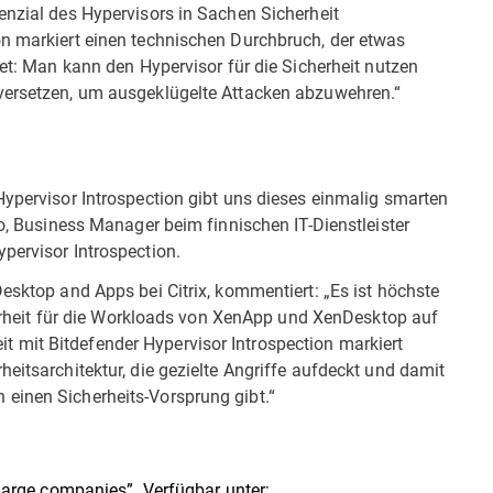
enzial des Hypervisors in Sachen Sicherheit
on markiert einen technischen Durchbruch, der etwas
tet: Man kann den Hypervisor für die Sicherheit nutzen
 versetzen, um ausgeklügelte Attacken abzuwehren.“
Hypervisor Introspection gibt uns dieses einmalig smarten
ho, Business Manager beim finnischen IT-Dienstleister
pervisor Introspection.
Desktop and Apps bei Citrix, kommentiert: „Es ist höchste
cherheit für die Workloads von XenApp und XenDesktop auf
 mit Bitdefender Hypervisor Introspection markiert
eitsarchitektur, die gezielte Angriffe aufdeckt und damit
einen Sicherheits-Vorsprung gibt.“
 large companies”. Verfügbar unter: