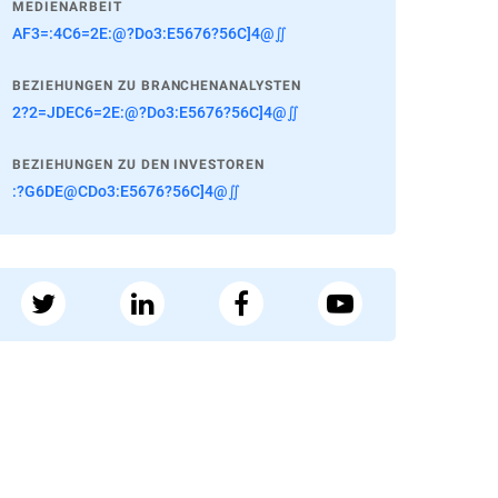
MEDIENARBEIT
AF3=:4C6=2E:@?Do3:E5676?56C]4@∬
BEZIEHUNGEN ZU BRANCHENANALYSTEN
2?2=JDEC6=2E:@?Do3:E5676?56C]4@∬
BEZIEHUNGEN ZU DEN INVESTOREN
:?G6DE@CDo3:E5676?56C]4@∬