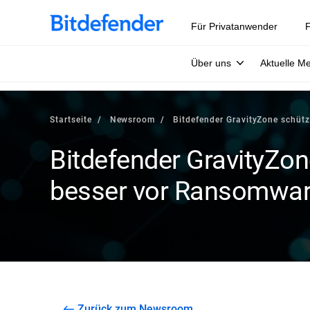
Für Privatanwender
F
Über uns
Aktuelle M
Startseite
Newsroom
Bitdefender GravityZone schüt
Bitdefender GravityZon
besser vor Ransomwa
Zurück zum Newsroom