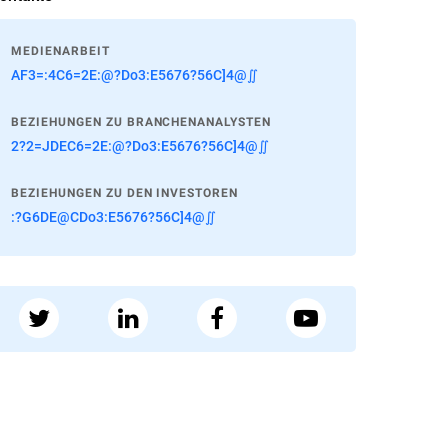
MEDIENARBEIT
AF3=:4C6=2E:@?Do3:E5676?56C]4@∬
BEZIEHUNGEN ZU BRANCHENANALYSTEN
2?2=JDEC6=2E:@?Do3:E5676?56C]4@∬
BEZIEHUNGEN ZU DEN INVESTOREN
:?G6DE@CDo3:E5676?56C]4@∬