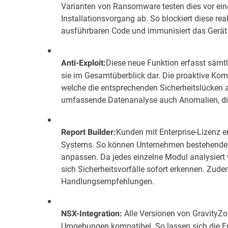
Varianten von Ransomware testen dies vor ei
Installationsvorgang ab. So blockiert diese r
ausführbaren Code und immunisiert das Gerät
Diese neue Funktion erfasst sämtl
Anti-Exploit:
sie im Gesamtüberblick dar. Die proaktive Ko
welche die entsprechenden Sicherheitslücken a
umfassende Datenanalyse auch Anomalien, di
Kunden mit Enterprise-Lizenz 
Report Builder:
Systems. So können Unternehmen bestehende Co
anpassen. Da jedes einzelne Modul analysiert w
sich Sicherheitsvorfälle sofort erkennen. Zudem
Handlungsempfehlungen.
Alle Versionen von GravityZ
NSX-Integration:
Umgebungen kompatibel. So lassen sich die F