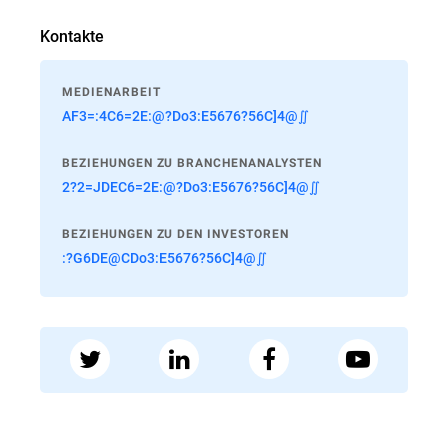
Kontakte
MEDIENARBEIT
AF3=:4C6=2E:@?Do3:E5676?56C]4@∬
BEZIEHUNGEN ZU BRANCHENANALYSTEN
2?2=JDEC6=2E:@?Do3:E5676?56C]4@∬
BEZIEHUNGEN ZU DEN INVESTOREN
:?G6DE@CDo3:E5676?56C]4@∬