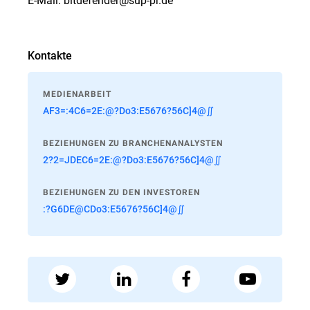
Kontakte
MEDIENARBEIT
AF3=:4C6=2E:@?Do3:E5676?56C]4@∬
BEZIEHUNGEN ZU BRANCHENANALYSTEN
2?2=JDEC6=2E:@?Do3:E5676?56C]4@∬
BEZIEHUNGEN ZU DEN INVESTOREN
:?G6DE@CDo3:E5676?56C]4@∬