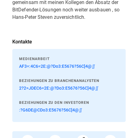
gemeinsam mit meinen Kollegen den Absatz der
BitDefender-Lösungen noch weiter ausbauen , so
Hans-Peter Steven zuversichtlich.
Kontakte
MEDIENARBEIT
AF3=:4C6=2E:@?Do3:E5676?56C]4@∬
BEZIEHUNGEN ZU BRANCHENANALYSTEN
2?2=JDEC6=2E:@?Do3:E5676?56C]4@∬
BEZIEHUNGEN ZU DEN INVESTOREN
:?G6DE@CDo3:E5676?56C]4@∬