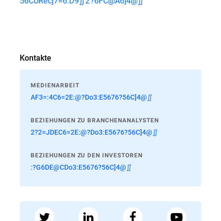
56CURecj7=6:D9∬2?6FC@A6]4@∬
Kontakte
MEDIENARBEIT
AF3=:4C6=2E:@?Do3:E5676?56C]4@∬
BEZIEHUNGEN ZU BRANCHENANALYSTEN
2?2=JDEC6=2E:@?Do3:E5676?56C]4@∬
BEZIEHUNGEN ZU DEN INVESTOREN
:?G6DE@CDo3:E5676?56C]4@∬