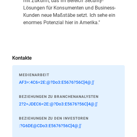
mit Zukunft, das im Bereich Security-
Lösungen für Konsumenten und Business-
Kunden neue Maßstäbe setzt. Ich sehe ein
enormes Potenzial hier in Amerika."
Kontakte
MEDIENARBEIT
AF3=:4C6=2E:@?Do3:E5676?56C]4@∬
BEZIEHUNGEN ZU BRANCHENANALYSTEN
2?2=JDEC6=2E:@?Do3:E5676?56C]4@∬
BEZIEHUNGEN ZU DEN INVESTOREN
:?G6DE@CDo3:E5676?56C]4@∬