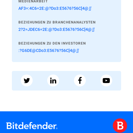
MEDIENARBEIT
AF3=:4C6=2E:@?Do3:E5676?56C]4@∬
BEZIEHUNGEN ZU BRANCHENANALYSTEN
2?2=JDEC6=2E:@?Do3:E5676?56C]4@∬
BEZIEHUNGEN ZU DEN INVESTOREN
:?G6DE@CDo3:E5676?56C]4@∬